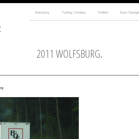
Autostory
Tuning / Umbau
Treffen
Eure Youngt
2011 WOLFSBURG.
urg